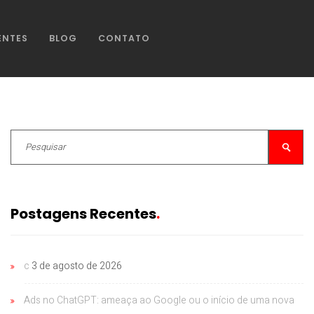
ENTES
BLOG
CONTATO
Postagens Recentes
c
3 de agosto de 2026
Ads no ChatGPT: ameaça ao Google ou o início de uma nova