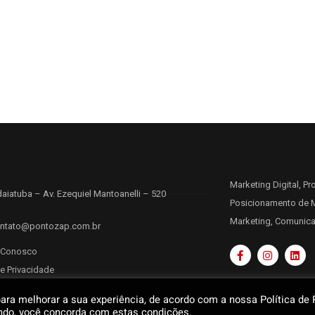
Marketing Digital, P
daiatuba – Av. Ezequiel Mantoanelli – 520
Posicionamento de M
Marketing, Comunica
ntato@pontozap.com.br
 Conosco
de Privacidade
para melhorar a sua experiência, de acordo com a nossa Política de P
do, você concorda com estas condições.