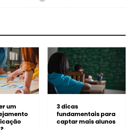
er um
3 dicas
ejamento
fundamentais para
icação
captar mais alunos
2?