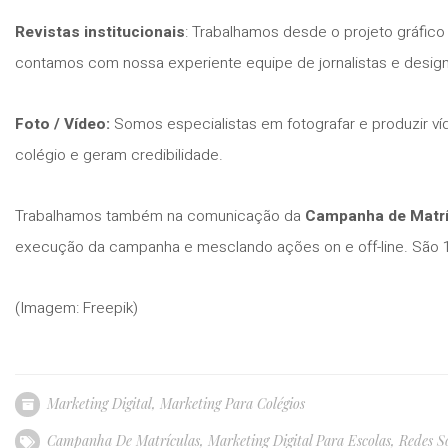
Revistas institucionais
: Trabalhamos desde o projeto gráfico e
contamos com nossa experiente equipe de jornalistas e design
Foto / Vídeo:
Somos especialistas em fotografar e produzir víd
colégio e geram credibilidade.
Trabalhamos também na comunicação da
Campanha de Matrí
execução da campanha e mesclando ações on e off-line. São 1
(Imagem: Freepik)
Marketing Digital
,
Marketing Para Colégios
Campanha De Matrículas
,
Marketing Digital Para Escolas
,
Redes So