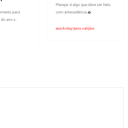
Planejar é algo que deve ser feito
omento para
com antecedência,�...
do ano s...
marketing para colégios