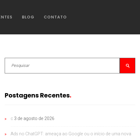
ENTES
BLOG
CONTATO
Postagens Recentes
c
3 de agosto de 2026
Ads no ChatGPT: ameaça ao Google ou o início de uma nova