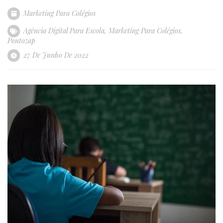
Marketing Para Colégios
Agência Digital Para Escola
,
Marketing Para Colégios
,
Pontozap
27 De Junho De 2022