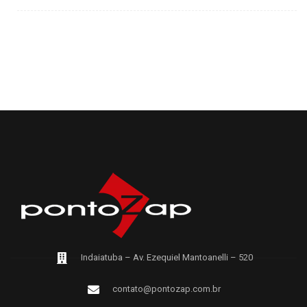
Indaiatuba – Av. Ezequiel Mantoanelli – 520
contato@pontozap.com.br